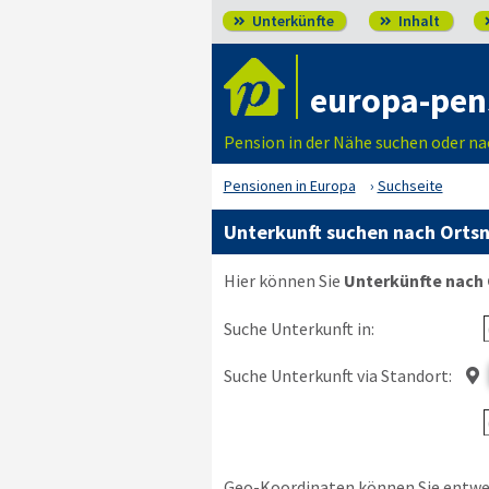
Unterkünfte
Inhalt


europa-pen
Pension in der Nähe suchen oder na
Pensionen in Europa
Suchseite
Unterkunft suchen nach Ortsn
Hier können Sie
Unterkünfte nach
Suche Unterkunft in:
Suche Unterkunft via Standort:

Geo-Koordinaten können Sie entwede