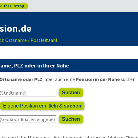
Ihr Eintrag

sion.de
ch Ortsname / Postleitzahl
ame, PLZ oder in Ihrer Nähe
 Ortsname oder PLZ
, aber auch eine
Pension in der Nähe
suchen:
Suchen
Eigene Position ermitteln &
suchen
Suchen
r durch Ihr Mobilgerät direkt übermitteln lassen (Button "Eigen