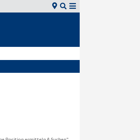


e Position ermitteln & Suchen",